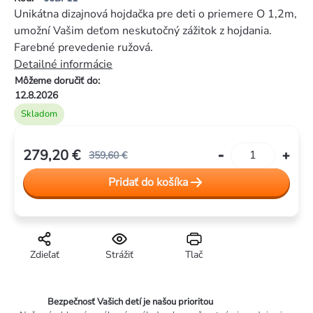
je
Unikátna dizajnová hojdačka pre deti o priemere O 1,2m,
0,0
umožní Vašim deťom neskutočný zážitok z hojdania.
z
Farebné prevedenie ružová.
5
Detailné informácie
hviezdičiek.
Môžeme doručiť do:
12.8.2026
Skladom
279,20 €
359,60 €
Jednotková
Pridať do košíka
cena:
Zdieľať
Strážiť
Tlač
Bezpečnosť Vašich detí je našou prioritou