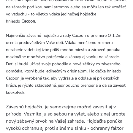
na záhrade pod korunami stromov alebo sa môžu len tak vznášať
vo vzduchu - to všetko vdaka jedinečnej hojdačke
hniezdo
Cacoon
.
Najmenšiu závesnú hojdačku z rady Cacoon o priemere O 1,2m
ocenia predovšetkým Vaše deti. Vďaka menšiemu rozmeru
nezaberie v detskej izbe príliš mnoho miesta a zároveň ponúka
maximálne množstvo potešenia a zábavy aj vonku na záhrade.
Deti si budú užívať svoje pohodlie a nové zážitky zo závesného
domčeka, ktorý bude jedinečným originálom. Hojdačka hniezdo
Cacoon je vyrobená tak, aby vydržala a odolala aj pri detských
hrách, je rýchlo skladatelná, jednoducho prenosná a dá sa zavesiť
kdekoľvek.
Závesnú hojdačku je samozrejme možné zavesiť aj v
prírode. Vezmite ju so sebou na výlet, alebo z nej urobte
nový zábavný prvok na Vašej záhrade. Hojdačka ponúka
vysokú ochranu aj proti silnému slnku - ochranný faktor