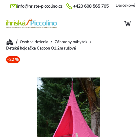
Prejsť
Darčekové 
info@hriste-piccolino.cz
+420 608 565 705
na
obsah
Domov
/
/
/
Osobné riešenia
Záhradný nábytok
Detská hojdačka Cacoon O1.2m ružová
–22 %