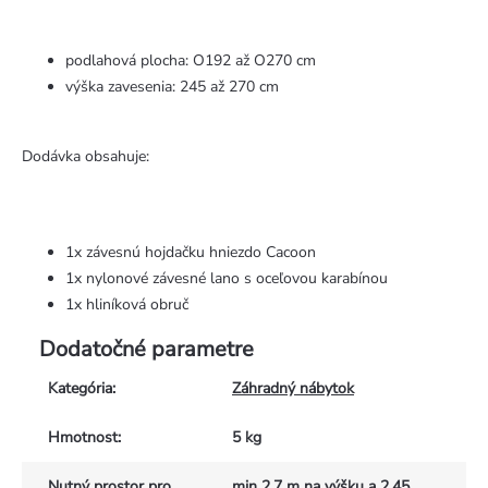
podlahová plocha: O192 až O270 cm
výška zavesenia: 245 až 270 cm
Dodávka obsahuje:
1x závesnú hojdačku hniezdo Cacoon
1x nylonové závesné lano s oceľovou karabínou
1x hliníková obruč
Dodatočné parametre
Kategória
:
Záhradný nábytok
Hmotnost
:
5 kg
Nutný prostor pro
min 2,7 m na výšku a 2,45