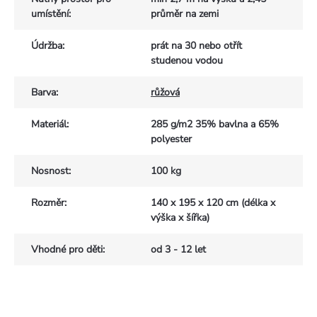
umístění
:
průměr na zemi
Údržba
:
prát na 30 nebo otřít
studenou vodou
Barva
:
růžová
Materiál
:
285 g/m2 35% bavlna a 65%
polyester
Nosnost
:
100 kg
Rozměr
:
140 x 195 x 120 cm (délka x
výška x šířka)
Vhodné pro děti
:
od 3 - 12 let