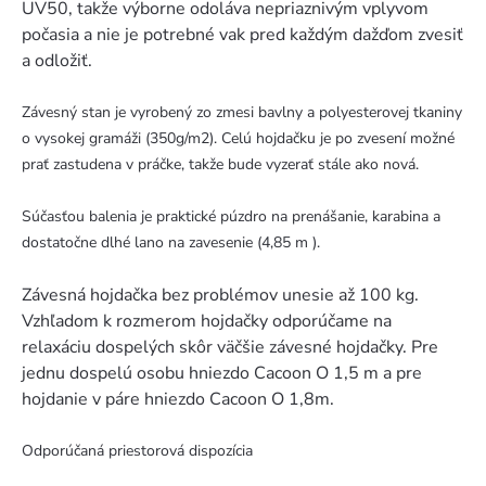
UV50, takže výborne odoláva nepriaznivým vplyvom
počasia a nie je potrebné vak pred každým dažďom zvesiť
a odložiť.
Závesný stan je vyrobený zo zmesi bavlny a polyesterovej tkaniny
o vysokej gramáži (350g/m2). Celú hojdačku je po zvesení možné
prať zastudena v práčke, takže bude vyzerať stále ako nová.
Súčasťou balenia je praktické púzdro na prenášanie, karabina a
dostatočne dlhé lano na zavesenie (4,85 m ).
Závesná hojdačka bez problémov unesie až 100 kg.
Vzhľadom k rozmerom hojdačky odporúčame na
relaxáciu dospelých skôr väčšie závesné hojdačky. Pre
jednu dospelú osobu hniezdo Cacoon O 1,5 m a pre
hojdanie v páre hniezdo Cacoon O 1,8m.
Odporúčaná priestorová dispozícia