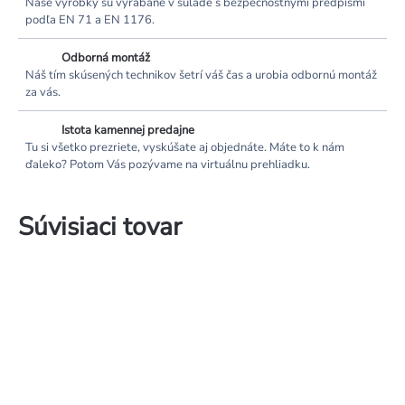
Naše výrobky sú vyrábané v súlade s bezpečnostnými predpismi
podľa EN 71 a EN 1176.
Odborná montáž
Náš tím skúsených technikov šetrí váš čas a urobia odbornú montáž
za vás.
Istota kamennej predajne
Tu si všetko prezriete, vyskúšate aj objednáte. Máte to k nám
ďaleko? Potom Vás pozývame na virtuálnu prehliadku.
Súvisiaci tovar