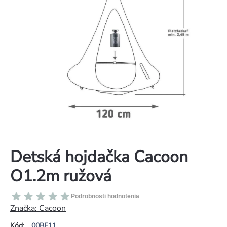
Detská hojdačka Cacoon
O1.2m ružová
Priemerné
Podrobnosti hodnotenia
hodnotenie
Značka:
Cacoon
produktu
Kód:
00BF11