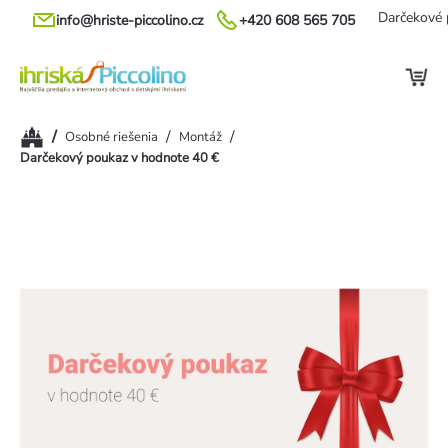
Prejsť
Darčekové 
info@hriste-piccolino.cz
+420 608 565 705
na
obsah
Domov
/
/
/
Osobné riešenia
Montáž
Darčekový poukaz v hodnote 40 €