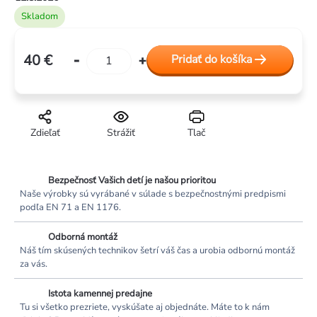
Skladom
40 €
Pridať do košíka
Jednotková
cena:
Zdieľať
Strážiť
Tlač
Bezpečnosť Vašich detí je našou prioritou
Naše výrobky sú vyrábané v súlade s bezpečnostnými predpismi
podľa EN 71 a EN 1176.
Odborná montáž
Náš tím skúsených technikov šetrí váš čas a urobia odbornú montáž
za vás.
Istota kamennej predajne
Tu si všetko prezriete, vyskúšate aj objednáte. Máte to k nám