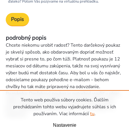
ďaleko? Potom Vás pozývame na virtuálnu prehliadku.
Popis
podrobný popis
Chcete niekomu urobiť radosť? Tento darčekový poukaz
je skvelý spôsob, ako obdarovaným dopriať možnosť
vybrať si presne to, po čom túži. Platnosť poukazu je 12
mesiacov od dátumu zakúpenia, takže na svoj vysnívaný
výber budú mať dostatok času. Aby bol u vás čo najskôr,
odosielame poukazy pohodlne e-mailom – behom
chvíľky ho tak máte pripravený na odovzdanie.
Poznámka: Darčekový poukaz je potrebné využiť v plnej
Tento web používa súbory cookies. Ďalším
výške. Nevyčerpanú čiastku bohužiaľ nemožno vrátiť,
prechádzaním tohto webu vyjadrujete súhlas s ich
preto odporúčame vybrať si niečo, čo urobí radosť na
používaním. Viac informácií
tu
.
maximum.
Zápätie
Nastavenie