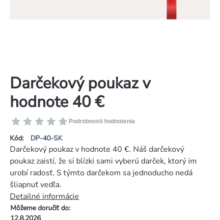
Darčekový poukaz v
hodnote 40 €
Priemerné
Podrobnosti hodnotenia
hodnotenie
Kód:
DP-40-SK
produktu
Darčekový poukaz v hodnote 40 €. Náš darčekový
je
poukaz zaistí, že si blízki sami vyberú darček, ktorý im
0,0
urobí radosť. S týmto darčekom sa jednoducho nedá
z
šliapnuť vedľa.
5
Detailné informácie
hviezdičiek.
Môžeme doručiť do:
12.8.2026