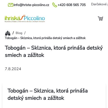
Prejsť
Darčekové 
info@hriste-piccolino.cz
+420 608 565 705
na
obsah
Domov
/
/
Blog
Tobogán – Sklznica, ktorá prináša detský smiech a zážitok
Tobogán – Sklznica, ktorá prináša detský
smiech a zážitok
7.8.2024
Tobogán – Sklznica, ktorá prináša
detský smiech a zážitok