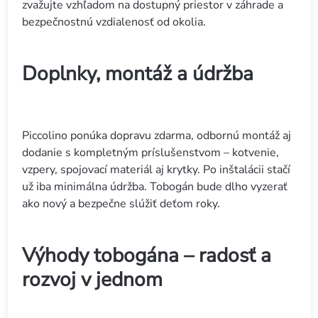
zvažujte vzhľadom na dostupný priestor v záhrade a
bezpečnostnú vzdialenosť od okolia.
Doplnky, montáž a údržba
Piccolino ponúka dopravu zdarma, odbornú montáž aj
dodanie s kompletným príslušenstvom – kotvenie,
vzpery, spojovací materiál aj krytky. Po inštalácii stačí
už iba minimálna údržba. Tobogán bude dlho vyzerať
ako nový a bezpečne slúžiť deťom roky.
Výhody tobogána – radosť a
rozvoj v jednom