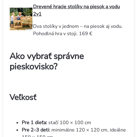
Drevené hracie stolíky na piesok a vodu
2v1
Dva stolíky v jednom – na piesok aj vodu.
Pohodlná hra v stoji. 169 €
Ako vybrať správne
pieskovisko?
Veľkosť
Pre 1 dieťa:
stačí 100 × 100 cm
Pre 2–3 deti:
minimálne 120 × 120 cm, ideálne