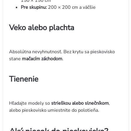
150 × 150 cm
Pre skupinu:
200 × 200 cm a väčšie
Veko alebo plachta
Absolútna nevyhnutnosť. Bez krytu sa pieskovisko
stane
mačacím záchodom
.
Tienenie
Hľadajte modely so
strieškou alebo slnečníkom
,
alebo pieskovisko umiestnite do polotieňa.