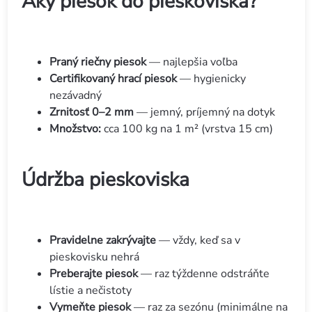
Aký piesok do pieskoviska?
Praný riečny piesok
— najlepšia voľba
Certifikovaný hrací piesok
— hygienicky
nezávadný
Zrnitosť 0–2 mm
— jemný, príjemný na dotyk
Množstvo:
cca 100 kg na 1 m² (vrstva 15 cm)
Údržba pieskoviska
Pravidelne zakrývajte
— vždy, keď sa v
pieskovisku nehrá
Preberajte piesok
— raz týždenne odstráňte
lístie a nečistoty
Vymeňte piesok
— raz za sezónu (minimálne na