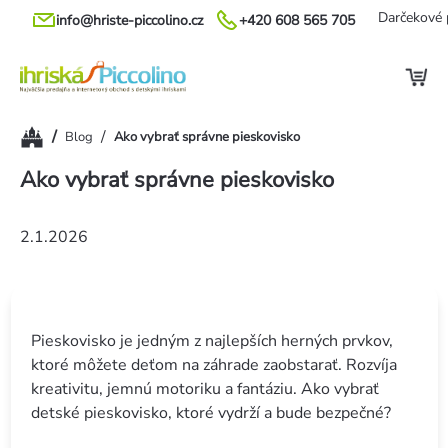
Prejsť
Darčekové 
info@hriste-piccolino.cz
+420 608 565 705
na
obsah
Domov
/
/
Blog
Ako vybrať správne pieskovisko
Ako vybrať správne pieskovisko
2.1.2026
Pieskovisko je jedným z najlepších herných prvkov,
ktoré môžete deťom na záhrade zaobstarať. Rozvíja
kreativitu, jemnú motoriku a fantáziu. Ako vybrať
detské pieskovisko, ktoré vydrží a bude bezpečné?