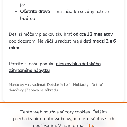
jar)
Ošetrite drevo
— na začiatku sezóny natrite
lazúrou
Deti si môžu v pieskovisku hrať
od cca 12 mesiacov
pod dozorom. Najväčšiu radosť majú deti
medzi 2 a 6
rokmi
.
Pozrite si našu ponuku
pieskovísk a detského
záhradného nábytku
.
Mohlo by vás zaujímať:
Detské ihriská
|
Hojdačky
|
Detské
domčeky
|
Zábava na záhradu
Tento web používa súbory cookies. Ďalším
prechádzaním tohto webu vyjadrujete súhlas s ich
Predchádzajúci článok
Ďalší článok
používaním. Viac informácií
tu
.