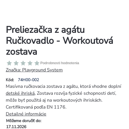
Preliezačka z agátu
Ručkovadlo - Workoutová
zostava
Priemerné
Podrobnosti hodnotenia
hodnotenie
Značka:
Playground System
produktu
Kód:
74H00-002
je
Masívna ručkovacia zostava z agátu, ktorá vhodne doplní
0,0
detské ihriská
, Zostava rozvíja fyzické schopnosti detí,
z
môže byť použitá aj na workoutových ihriskách.
5
Certifikovaná podľa EN 1176.
hviezdičiek.
Detailné informácie
Môžeme doručiť do:
17.11.2026