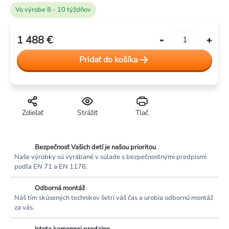
Vo výrobe 8 - 10 týždňov
1 488 €
Jednotková
cena:
Pridať do košíka
Zdieľať
Strážiť
Tlač
Bezpečnosť Vašich detí je našou prioritou
Naše výrobky sú vyrábané v súlade s bezpečnostnými predpismi
podľa EN 71 a EN 1176.
Odborná montáž
Náš tím skúsených technikov šetrí váš čas a urobia odbornú montáž
za vás.