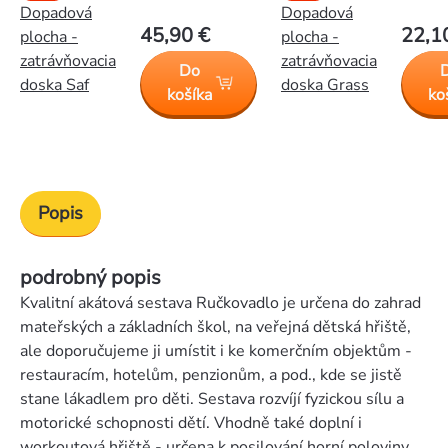
Dopadová
Dopadová
45,90 €
22,1
plocha -
plocha -
zatrávňovacia
zatrávňovacia
Do
doska Saf
doska Grass
košíka
ko
Popis
podrobný popis
Kvalitní akátová sestava Ručkovadlo je určena do zahrad
mateřských a základních škol, na veřejná dětská hřiště,
ale doporučujeme ji umístit i ke komerčním objektům -
restauracím, hotelům, penzionům, a pod., kde se jistě
stane lákadlem pro děti. Sestava rozvíjí fyzickou sílu a
motorické schopnosti dětí. Vhodně také doplní i
workoutová hřiště - určena k posilování horní poloviny