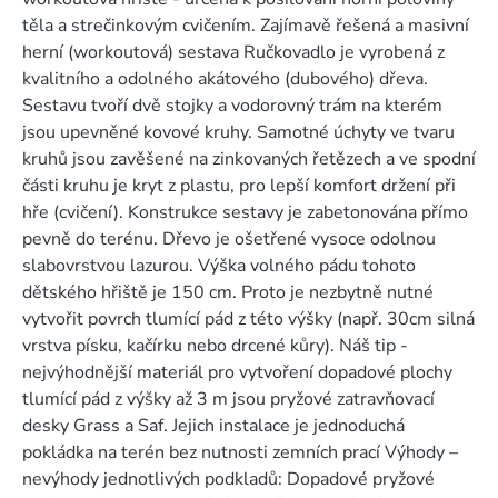
těla a strečinkovým cvičením. Zajímavě řešená a masivní
herní (workoutová) sestava Ručkovadlo je vyrobená z
kvalitního a odolného akátového (dubového) dřeva.
Sestavu tvoří dvě stojky a vodorovný trám na kterém
jsou upevněné kovové kruhy. Samotné úchyty ve tvaru
kruhů jsou zavěšené na zinkovaných řetězech a ve spodní
části kruhu je kryt z plastu, pro lepší komfort držení při
hře (cvičení). Konstrukce sestavy je zabetonována přímo
pevně do terénu. Dřevo je ošetřené vysoce odolnou
slabovrstvou lazurou. Výška volného pádu tohoto
dětského hřiště je 150 cm. Proto je nezbytně nutné
vytvořit povrch tlumící pád z této výšky (např. 30cm silná
vrstva písku, kačírku nebo drcené kůry). Náš tip -
nejvýhodnější materiál pro vytvoření dopadové plochy
tlumící pád z výšky až 3 m jsou pryžové zatravňovací
desky Grass a Saf. Jejich instalace je jednoduchá
pokládka na terén bez nutnosti zemních prací Výhody –
nevýhody jednotlivých podkladů: Dopadové pryžové