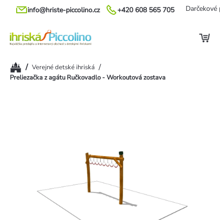
Prejsť
Darčekové 
info@hriste-piccolino.cz
+420 608 565 705
na
obsah
Domov
/
/
Verejné detské ihriská
Preliezačka z agátu Ručkovadlo - Workoutová zostava