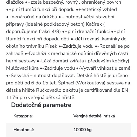
dlaždice •+zcela bezpečný, rovný , ohraničený povrch
•+plní tlumící funkci při dopadu •+estetický vzhled
•+nenáročné na údržbu • - nutnost větší stavební
přípravy (ideálně podkladový beton) Kačírek (
doporučujeme frakci 4/8) •+plní drenážní funkci •+plní
tlumící funkci při dopadu dětí •-děti roznáší kamínky do
okolního trávníku Písek •-Zadržuje vodu •-Roznáší se po
zahradě •-Dochází k mechanické odírání dřevěných částí
herní sestavy •-Láká domácí zvířata ( především kočičky)
Mulčovací kůra •-Zadržuje vodu •-Vytváří vlhkost u země
•-Sesychá – nutnost doplňovat. Dětské hřiště je určeno
pro děti od 6 do 15 let. Šplhací (Workoutová) sestava na
dětská hřiště Ručkovadlo z akátu je certifikovaná dle EN
1176 pro veřejná dětská hřiště.
Dodatočné parametre
Kategória
:
Verejné detské ihriská
Hmotnosť
:
10000 kg