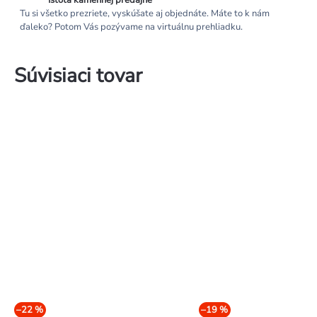
Istota kamennej predajne
Tu si všetko prezriete, vyskúšate aj objednáte. Máte to k nám
ďaleko? Potom Vás pozývame na virtuálnu prehliadku.
Súvisiaci tovar
–22 %
–19 %