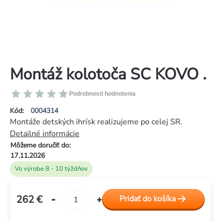
Montáž kolotoča SC KOVO .
Priemerné
Podrobnosti hodnotenia
hodnotenie
Kód:
0004314
produktu
Montáže detských ihrísk realizujeme po celej SR.
je
Detailné informácie
0,0
Môžeme doručiť do:
z
17.11.2026
5
Vo výrobe 8 - 10 týždňov
hviezdičiek.
262 €
Pridať do košíka
Jednotková
cena: