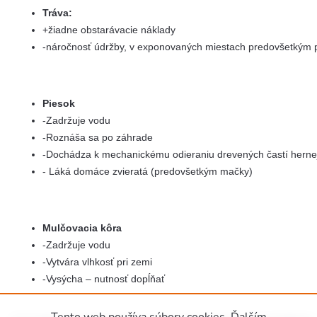
Tráva:
+žiadne obstarávacie náklady
-náročnosť údržby, v exponovaných miestach predovšetkým
Piesok
-Zadržuje vodu
-Roznáša sa po záhrade
-Dochádza k mechanickému odieraniu drevených častí herne
- Láká domáce zvieratá (predovšetkým mačky)
Mulčovacia kôra
-Zadržuje vodu
-Vytvára vlhkosť pri zemi
-Vysýcha – nutnosť dopĺňať