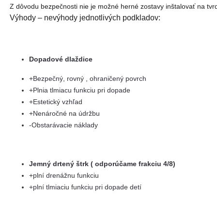
Z dôvodu bezpečnosti nie je možné herné zostavy inštalovať na tvrdý
Výhody – nevýhody jednotlivých podkladov:
Dopadové dlaždice
+Bezpečný, rovný , ohraničený povrch
+Plnia tlmiacu funkciu pri dopade
+Estetický vzhľad
+Nenáročné na údržbu
-Obstarávacie náklady
Jemný drtený štrk ( odporúčame frakciu 4/8)
+plní drenážnu funkciu
+plní tlmiaciu funkciu pri dopade detí