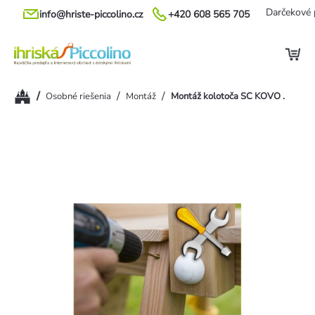
Prejsť
Darčekové 
info@hriste-piccolino.cz
+420 608 565 705
na
obsah
Domov
/
/
/
Osobné riešenia
Montáž
Montáž kolotoča SC KOVO .