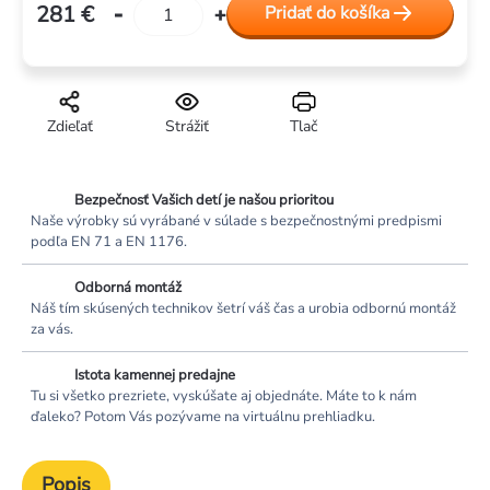
281 €
Pridať do košíka
Jednotková
cena:
Zdieľať
Strážiť
Tlač
Bezpečnosť Vašich detí je našou prioritou
Naše výrobky sú vyrábané v súlade s bezpečnostnými predpismi
podľa EN 71 a EN 1176.
Odborná montáž
Náš tím skúsených technikov šetrí váš čas a urobia odbornú montáž
za vás.
Istota kamennej predajne
Tu si všetko prezriete, vyskúšate aj objednáte. Máte to k nám
ďaleko? Potom Vás pozývame na virtuálnu prehliadku.
Popis