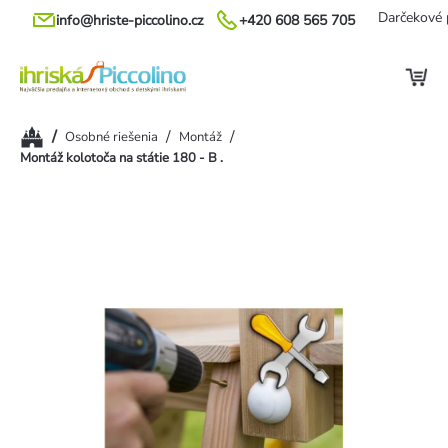
Prejsť
Darčekové 
info@hriste-piccolino.cz
+420 608 565 705
na
obsah
Domov
/
/
/
Osobné riešenia
Montáž
Montáž kolotoča na státie 180 - B .