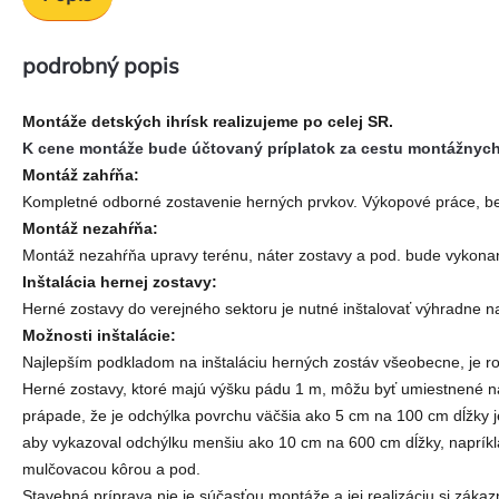
podrobný popis
Montáže detských ihrísk realizujeme po celej SR.
K cene montáže bude účtovaný príplatok za cestu montážnych p
Montáž zahŕňa:
Kompletné odborné zostavenie herných prvkov. Výkopové práce, be
Montáž nezahŕňa:
Montáž nezahŕňa upravy terénu, náter zostavy a pod. bude vykon
Inštalácia hernej zostavy:
Herné zostavy do verejného sektoru je nutné inštalovať výhradne n
Možnosti inštalácie:
Najlepším podkladom na inštaláciu herných zostáv všeobecne, je r
Herné zostavy, ktoré majú výšku pádu 1 m, môžu byť umiestnené na 
prápade, že je odchýlka povrchu väčšia ako 5 cm na 100 cm dĺžky 
aby vykazoval odchýlku menšiu ako 10 cm na 600 cm dĺžky, naprík
mulčovacou kôrou a pod.
Stavebná príprava nie je súčasťou montáže a jej realizáciu si zá