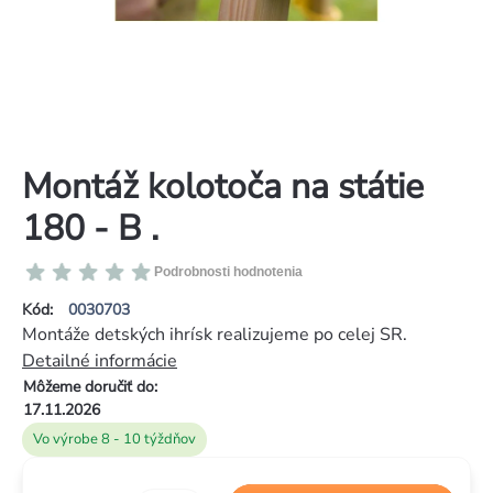
Montáž kolotoča na státie
180 - B .
Priemerné
Podrobnosti hodnotenia
hodnotenie
Kód:
0030703
produktu
Montáže detských ihrísk realizujeme po celej SR.
je
Detailné informácie
0,0
Môžeme doručiť do:
z
17.11.2026
5
Vo výrobe 8 - 10 týždňov
hviezdičiek.