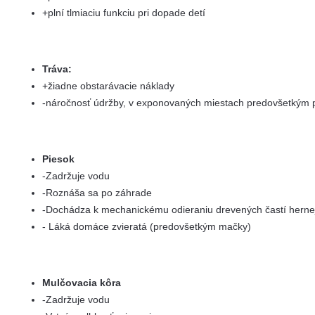
+plní tlmiaciu funkciu pri dopade detí
Tráva:
+žiadne obstarávacie náklady
-náročnosť údržby, v exponovaných miestach predovšetkým
Piesok
-Zadržuje vodu
-Roznáša sa po záhrade
-Dochádza k mechanickému odieraniu drevených častí herne
- Láká domáce zvieratá (predovšetkým mačky)
Mulčovacia kôra
-Zadržuje vodu