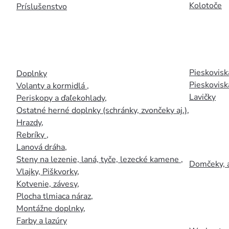
Kolotoče
Príslušenstvo
Pieskoviská
Doplnky
Pieskovisk
Volanty a kormidlá
,
Lavičky
Periskopy a ďaľekohlady
,
Ostatné herné doplnky (schránky, zvončeky aj.)
,
Hrazdy
,
Rebríky
,
Lanová dráha
,
Steny na lezenie, laná, tyče, lezecké kamene
,
Domčeky, 
Vlajky, Piškvorky
,
Kotvenie, závesy
,
Plocha tlmiaca náraz
,
Montážne doplnky
,
Farby a lazúry