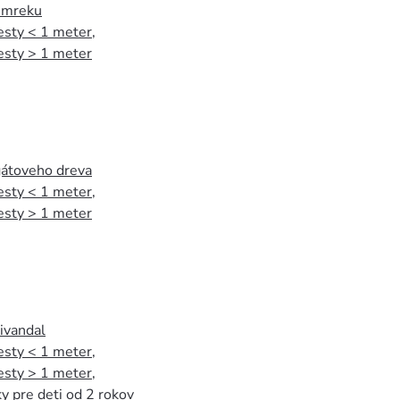
 smreku
esty < 1 meter
,
esty > 1 meter
agátoveho dreva
esty < 1 meter
,
esty > 1 meter
tivandal
esty < 1 meter
,
esty > 1 meter
,
y pre deti od 2 rokov