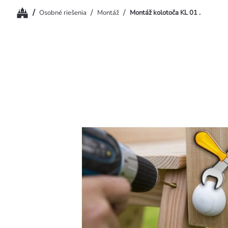
Domov
/
/
/
Osobné riešenia
Montáž
Montáž kolotoča KL 01 .