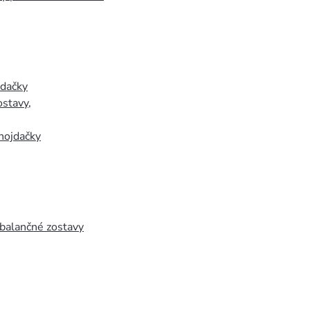
jdačky
ostavy
,
hojdačky
 balančné zostavy