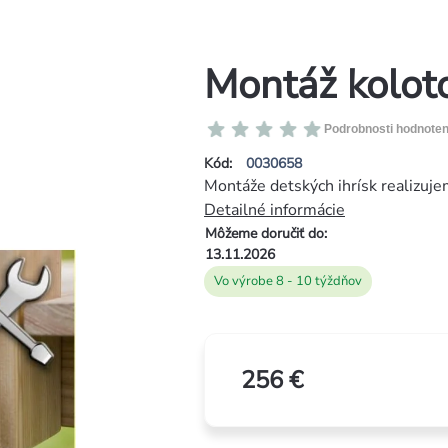
Montáž koloto
Priemerné
Podrobnosti hodnoten
hodnotenie
Kód:
0030658
produktu
Montáže detských ihrísk realizuje
je
Detailné informácie
0,0
Môžeme doručiť do:
z
13.11.2026
5
Vo výrobe 8 - 10 týždňov
hviezdičiek.
256 €
Jednotková
cena: