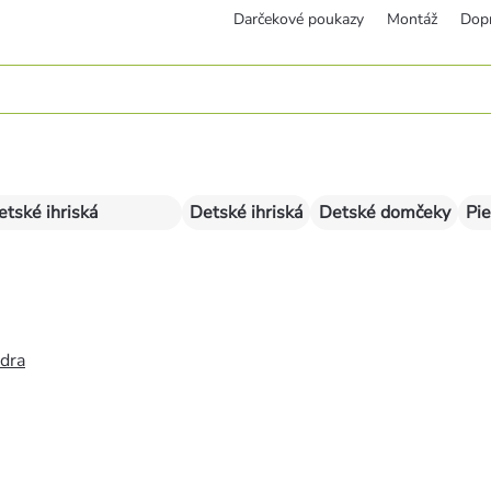
Darčekové poukazy
Montáž
Dop
etské ihriská
Detské ihriská
Detské domčeky
Pie
édra