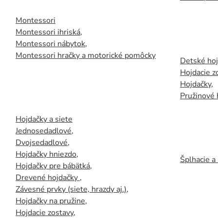
Montessori
Montessori ihriská
,
Montessori nábytok
,
Montessori hračky a motorické pomôcky
Detské ho
Hojdacie z
Hojdačky
,
Pružinové 
Hojdačky a siete
Jednosedadlové
,
Dvojsedadlové
,
Hojdačky hniezdo
,
Šplhacie a
Hojdačky pre bábätká
,
Drevené hojdačky
,
Závesné prvky (siete, hrazdy aj.)
,
Hojdačky na pružine
,
Hojdacie zostavy
,