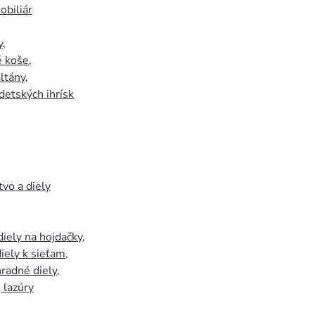
biliár
y
,
 koše
,
ltány
,
detských ihrísk
tvo a diely
iely na hojdačky
,
iely k sieťam
,
hradné diely
,
, lazúry