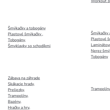
Workout z
Šmýkačky a tobogány
Šmýkačky 
Plastové šmýkačky
,
Plastové 
Tobogány
,
Laminátov
Šmyklavky so schodíkmi
Nerez šmý
Tobogány
Zábava na záhrade
Skákacie hrady
,
Trampolín
Preliezky
,
Trampolíny
,
Bazény
,
Hračky a hry
,