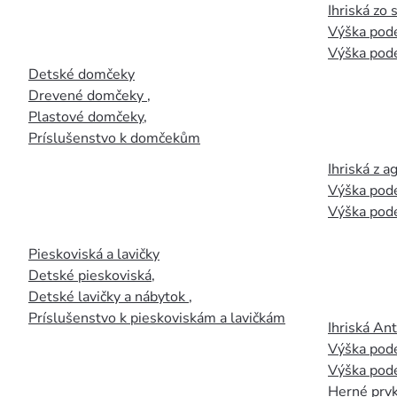
Ihriská zo
Výška pod
Výška pod
Detské domčeky
Drevené domčeky
,
Plastové domčeky
,
Príslušenstvo k domčekům
Ihriská z 
Výška pod
Výška pod
Pieskoviská a lavičky
Detské pieskoviská
,
Detské lavičky a nábytok
,
Príslušenstvo k pieskoviskám a lavičkám
Ihriská An
Výška pod
Výška pod
Herné prvk