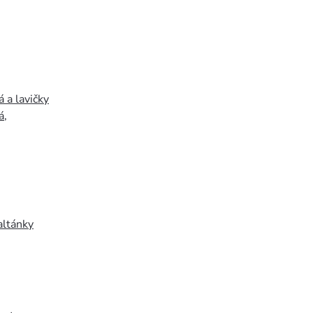
 a lavičky
á
,
altánky