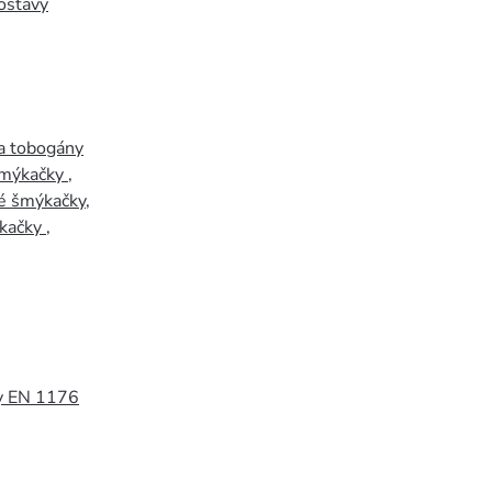
ostavy
a tobogány
šmýkačky
,
é šmýkačky
,
kačky
,
y EN 1176