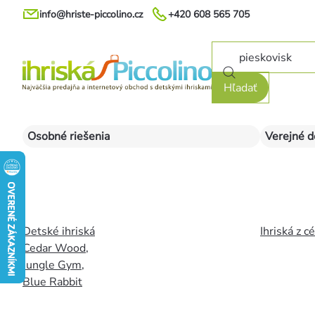
Prejsť
info@hriste-piccolino.cz
+420 608 565 705
na
obsah
Hľadať
Osobné riešenia
Verejné d
Detské ihriská
Ihriská z c
Cedar Wood
,
Jungle Gym
,
Blue Rabbit