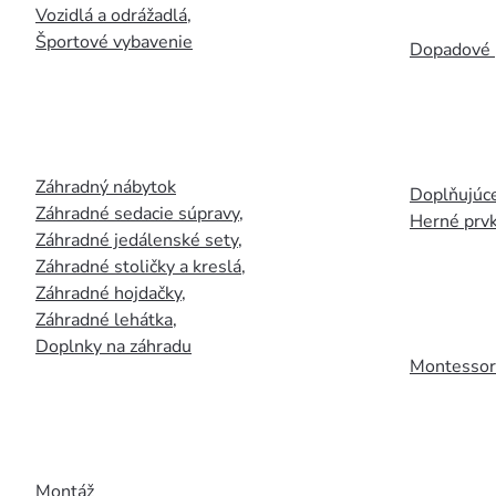
Vozidlá a odrážadlá
,
Športové vybavenie
Dopadové 
Záhradný nábytok
Doplňujúce
Záhradné sedacie súpravy
,
Herné prv
Záhradné jedálenské sety
,
Záhradné stoličky a kreslá
,
Záhradné hojdačky
,
Záhradné lehátka
,
Doplnky na záhradu
Montessori
Montáž