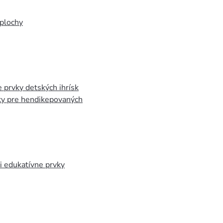
plochy
 prvky detských ihrísk
ky pre hendikepovaných
 edukatívne prvky