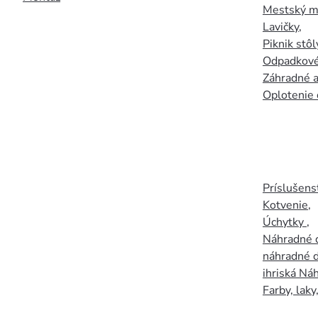
Mestský mo
Lavičky
,
Piknik stôl
Odpadkové
Záhradné a
Oplotenie 
Príslušens
Kotvenie
,
Úchytky
,
Náhradné d
náhradné d
ihriská Ná
Farby, laky