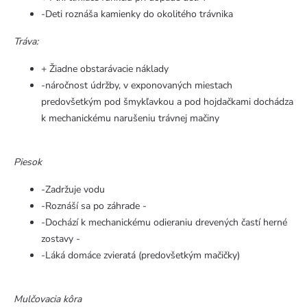
-Deti roznáša kamienky do okolitého trávnika
Tráva:
+ Žiadne obstarávacie náklady
-náročnost údržby, v exponovaných miestach
predovšetkým pod šmykľavkou a pod hojdačkami dochádza
k mechanickému narušeniu trávnej mačiny
Piesok
-Zadržuje vodu
-Roznáší sa po záhrade -
-Dochází k mechanickému odieraniu drevených častí herné
zostavy -
-Láká domáce zvieratá (predovšetkým mačičky)
Mulčovacia kôra