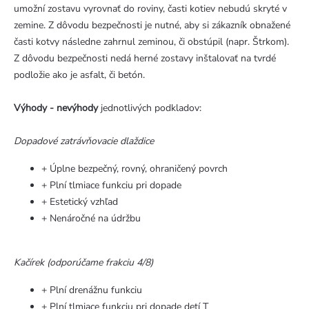
umožní zostavu vyrovnať do roviny, časti kotiev nebudú skryté v
zemine. Z dôvodu bezpečnosti je nutné, aby si zákazník obnažené
časti kotvy následne zahrnul zeminou, či obstúpil (napr. Štrkom).
Z dôvodu bezpečnosti nedá herné zostavy inštalovať na tvrdé
podložie ako je asfalt, či betón.
Výhody - nevýhody
jednotlivých podkladov:
Dopadové zatrávňovacie dlaždice
+ Úplne bezpečný, rovný, ohraničený povrch
+ Plní tlmiace funkciu pri dopade
+ Estetický vzhľad
+ Nenáročné na údržbu
Kačírek (odporúčame frakciu 4/8)
+ Plní drenážnu funkciu
+ Plní tlmiace funkciu pri dopade detí T