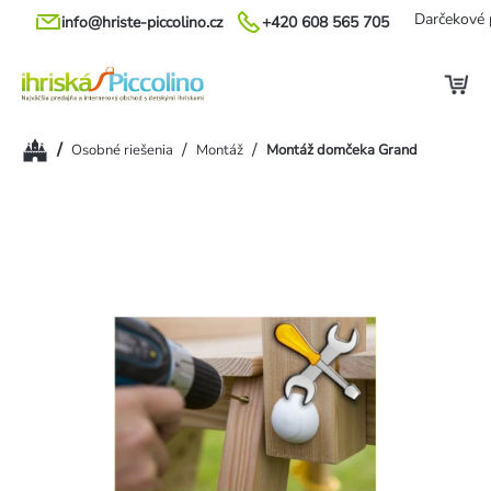
Prejsť
Darčekové 
info@hriste-piccolino.cz
+420 608 565 705
na
obsah
Domov
/
/
/
Osobné riešenia
Montáž
Montáž domčeka Grand