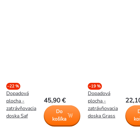
–22 %
–19 %
Dopadová
Dopadová
45,90 €
22,1
plocha -
plocha -
zatrávňovacia
zatrávňovacia
Do
doska Saf
doska Grass
košíka
ko