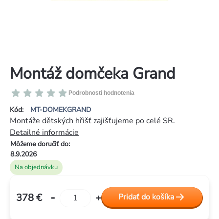
Montáž domčeka Grand
Priemerné
Podrobnosti hodnotenia
hodnotenie
Kód:
MT-DOMEKGRAND
produktu
Montáže dětských hřišť zajišťujeme po celé SR.
je
Detailné informácie
0,0
Môžeme doručiť do:
z
8.9.2026
5
Na objednávku
hviezdičiek.
378 €
Pridať do košíka
Jednotková
cena: