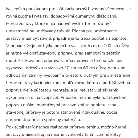
Najlepším podkladom pre inštaláciu herných zostáv všeobecne, je
rovná plocha krytá tzv: dopadovými gumenými dlaždicami.
Herné zostavy ktoré majú pádovú výšku 1 m môžu byť
umiestnené na udržiavaný trávnik. Plocha pre umiestnenie
zostavy musí byť rovná, prípadne je tu treba počítať s nadpráce.
V prípade, že je odchýlka povrchu viac ako 5 cm na 100 cm dĺžky
je nutné vykonať stavebnú prípravu pred samotným začatím
montáže. Stavebná príprava zahŕňa upravenie terénu tak, aby
vykazoval odchýlku o viac ako 10 cm na 60 cm dĺžky, napríklad
odkopaním zeminy, vysypaním priestoru nutným pre umiestnenie
herné zostavy kacír, pieskom, mulčovacou kôrou a pod. Stavebná
príprava nie je súčasťou montáže, a jej realizáciu si zákazník
vykonáva sám, na svoj účet. Prípadne možno vykonať stavebnú
prípravu našimi montážnymi pracovníkmi za odplatu, cena
stavebnej prípravy je potom stanovená individuálne, podľa
náročnosťou prác a spotreby materiálu.
Pokiaľ zákazník nechce realizovať prípravu terénu, možno herné
zostavy umiestniť aj na mierne svahovitý terén, zemné kotvy