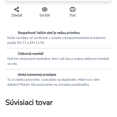
Zdieľať
Strážiť
Tlač
Bezpečnosť Vašich detí je našou prioritou
Naše výrobky sú vyrábané v súlade s bezpečnostnými predpismi
podľa EN 71 a EN 1176.
Odborná montáž
Náš tím skúsených technikov šetrí váš čas a urobia odbornú montáž
za vás.
Istota kamennej predajne
Tu si všetko prezriete, vyskúšate aj objednáte. Máte to k nám
ďaleko? Potom Vás pozývame na virtuálnu prehliadku.
Súvisiaci tovar