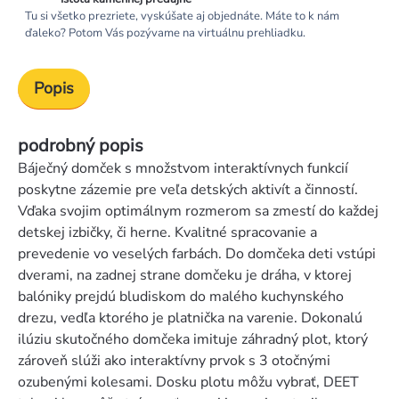
Tu si všetko prezriete, vyskúšate aj objednáte. Máte to k nám
ďaleko? Potom Vás pozývame na virtuálnu prehliadku.
Popis
podrobný popis
Báječný domček s množstvom interaktívnych funkcií
poskytne zázemie pre veľa detských aktivít a činností.
Vďaka svojim optimálnym rozmerom sa zmestí do každej
detskej izbičky, či herne. Kvalitné spracovanie a
prevedenie vo veselých farbách. Do domčeka deti vstúpi
dverami, na zadnej strane domčeku je dráha, v ktorej
balóniky prejdú bludiskom do malého kuchynského
drezu, vedľa ktorého je platnička na varenie. Dokonalú
ilúziu skutočného domčeka imituje záhradný plot, ktorý
zároveň slúži ako interaktívny prvok s 3 otočnými
ozubenými kolesami. Dosku plotu môžu vybrať, DEET