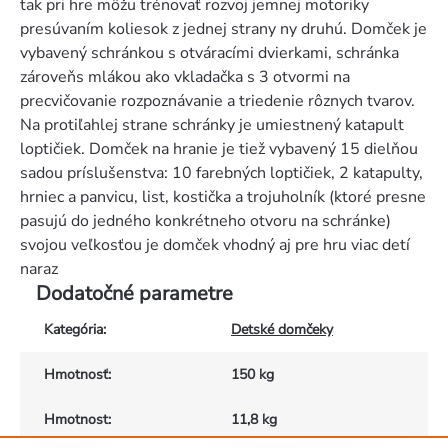
tak pri hre môžu trénovať rozvoj jemnej motoriky
presúvaním koliesok z jednej strany ny druhú. Domček je
vybavený schránkou s otváracími dvierkami, schránka
zároveňs mlákou ako vkladačka s 3 otvormi na
precvičovanie rozpoznávanie a triedenie rôznych tvarov.
Na protiľahlej strane schránky je umiestnený katapult
loptičiek. Domček na hranie je tiež vybavený 15 dielňou
sadou príslušenstva: 10 farebných loptičiek, 2 katapulty,
hrniec a panvicu, list, kostička a trojuholník (ktoré presne
pasujú do jedného konkrétneho otvoru na schránke)
svojou veľkosťou je domček vhodný aj pre hru viac detí
naraz
Dodatočné parametre
Kategória
:
Detské domčeky
Hmotnosť
:
150 kg
Hmotnost
:
11,8 kg