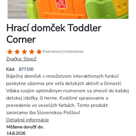
Hrací domček Toddler
Corner
Priemerné
Podrobnosti hodnotenia
hodnotenie
Značka:
Step2
produktu
Kód:
877100
je
Báječný domček s množstvom interaktívnych funkcií
5,0
poskytne zázemie pre veľa detských aktivít a činností.
z
Vďaka svojim optimálnym rozmerom sa zmestí do každej
5
detskej izbičky, či herne. Kvalitné spracovanie a
hviezdičiek.
prevedenie vo veselých farbách. Tento produkt
zasielame iba Slovenskou Poštou!
Detailné informácie
Môžeme doručiť do:
14.8.2026