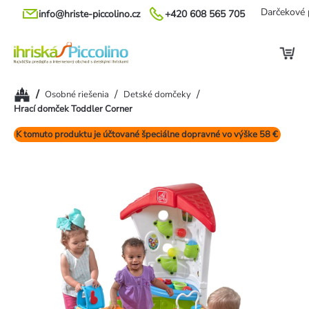
Prejsť
Darčekové 
info@hriste-piccolino.cz
+420 608 565 705
na
obsah
Domov
/
/
/
Osobné riešenia
Detské domčeky
Hrací domček Toddler Corner
K tomuto produktu je účtované špeciálne dopravné vo výške 58 €