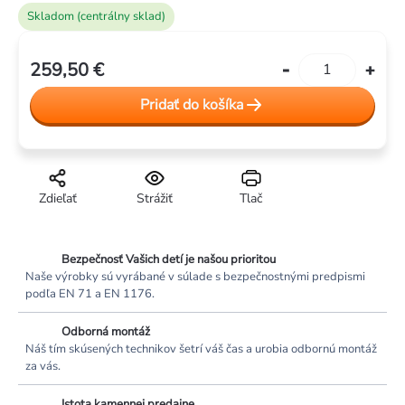
Skladom (centrálny sklad)
259,50 €
Jednotková
cena:
Pridať do košíka
Zdieľať
Strážiť
Tlač
Bezpečnosť Vašich detí je našou prioritou
Naše výrobky sú vyrábané v súlade s bezpečnostnými predpismi
podľa EN 71 a EN 1176.
Odborná montáž
Náš tím skúsených technikov šetrí váš čas a urobia odbornú montáž
za vás.
Istota kamennej predajne